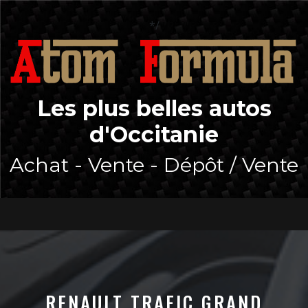
Skip
to
*/
content
Les plus belles autos
d'Occitanie
Achat - Vente - Dépôt / Vente
Open
Button
RENAULT TRAFIC GRAND