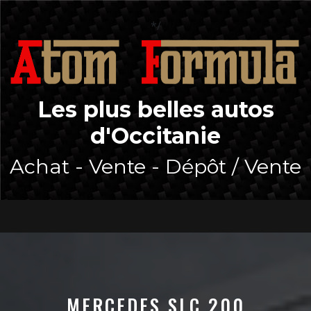
Skip
to
*/
content
Les plus belles autos
d'Occitanie
Achat - Vente - Dépôt / Vente
Open
Button
MERCEDES SLC 200