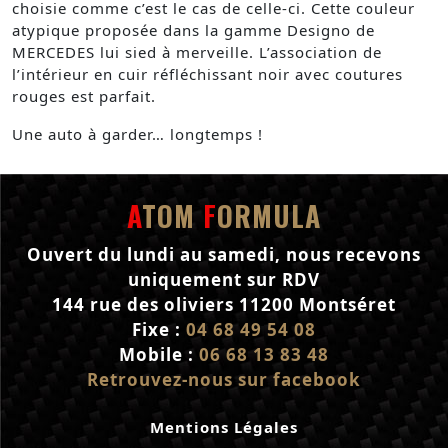
choisie comme c’est le cas de celle-ci. Cette couleur
atypique proposée dans la gamme Designo de
MERCEDES lui sied à merveille. L’association de
l’intérieur en cuir réfléchissant noir avec coutures
rouges est parfait.
Une auto à garder… longtemps !
A
TOM
F
ORMULA
Ouvert du lundi au samedi, nous recevons
uniquement sur RDV
144 rue des oliviers 11200 Montséret
Fixe :
04 68 49 54 08
Mobile :
06 68 13 83 48
Retrouvez-nous sur facebook
Mentions Légales