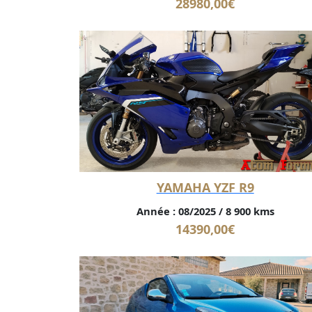
28980,00
€
YAMAHA YZF R9
Année :
08/2025
/
8 900 kms
14390,00
€