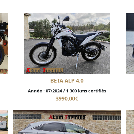
BETA ALP 4.0
Année :
07/2024
/
1 300 kms certifiés
3990,00
€