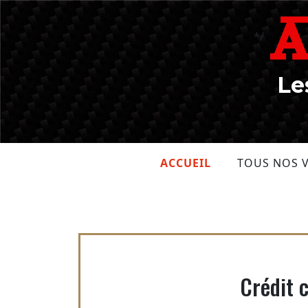
Skip
to
*/
content
Le
ACCUEIL
TOUS NOS 
Crédit 