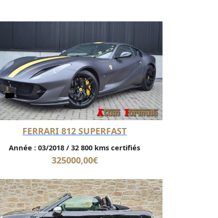
FERRARI 812 SUPERFAST
Année :
03/2018
/
32 800 kms certifiés
325000,00
€