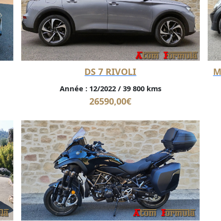
DS 7 RIVOLI
M
Année :
12/2022
/
39 800 kms
26590,00
€