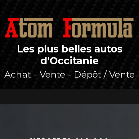
Skip
to
*/
content
Les plus belles autos
d'Occitanie
Achat - Vente - Dépôt / Vente
Open
Button