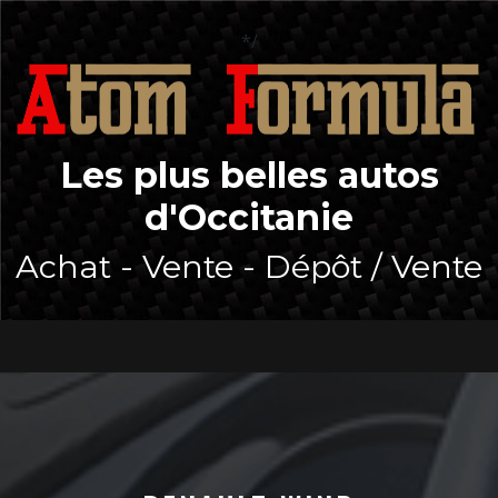
Skip
to
*/
content
Les plus belles autos
d'Occitanie
Achat - Vente - Dépôt / Vente
Open
Button