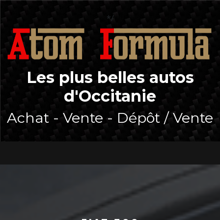
Skip
to
*/
content
Les plus belles autos
d'Occitanie
Achat - Vente - Dépôt / Vente
Open
Button