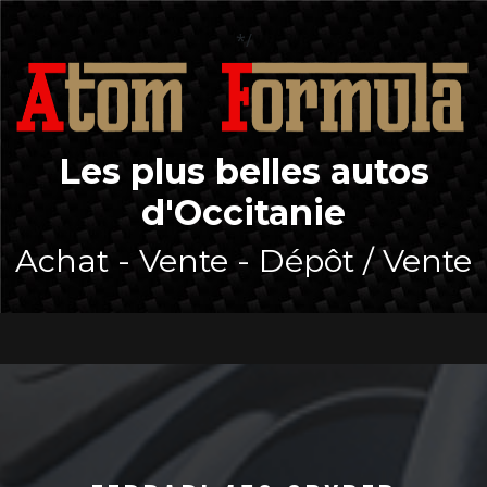
Skip
to
*/
content
Les plus belles autos
d'Occitanie
Achat - Vente - Dépôt / Vente
Open
Button