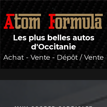
Skip
to
*/
content
Les plus belles autos
d'Occitanie
Achat - Vente - Dépôt / Vente
Open
Button