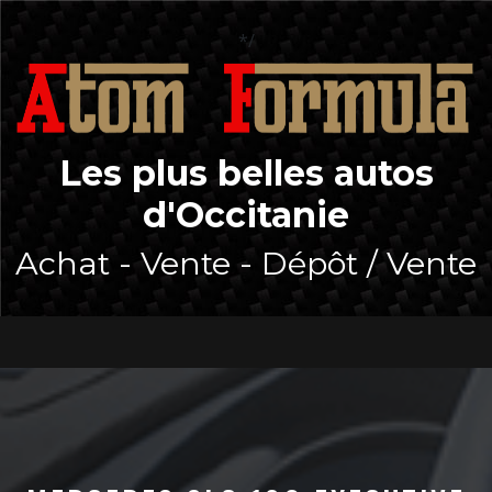
Skip
to
*/
content
Les plus belles autos
d'Occitanie
Achat - Vente - Dépôt / Vente
Open
Button