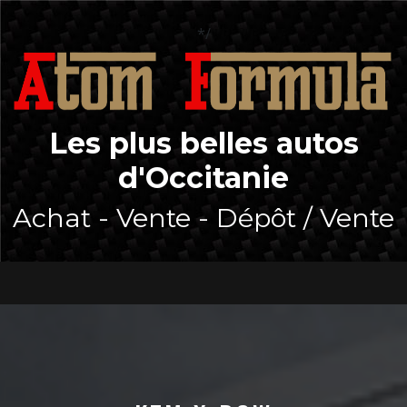
Skip
to
*/
content
Les plus belles autos
d'Occitanie
Achat - Vente - Dépôt / Vente
Open
Button