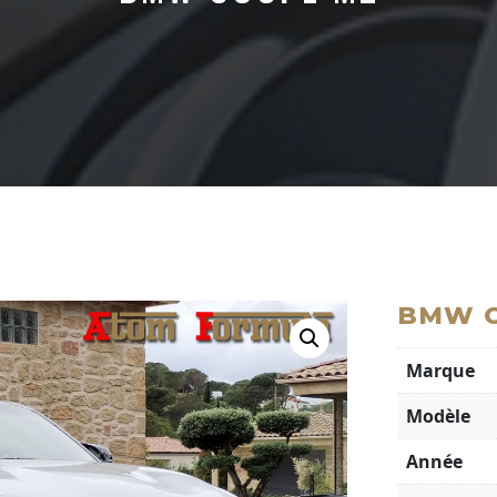
BMW C
Marque
Modèle
Année